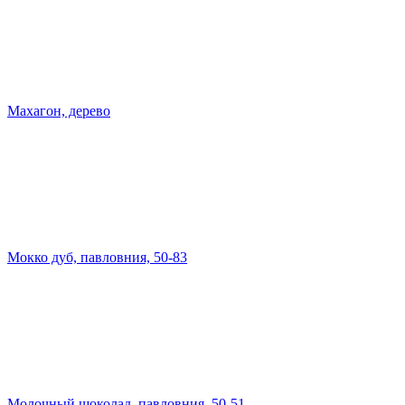
Махагон, дерево
Мокко дуб, павловния, 50-83
Молочный шоколад, павловния, 50-51