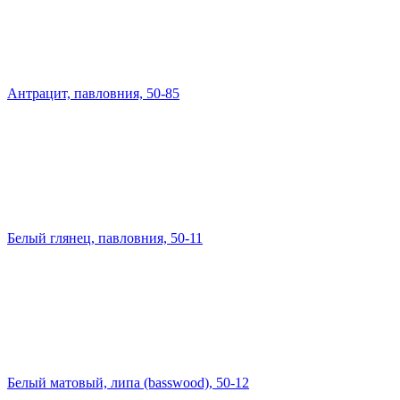
Антрацит, павловния, 50-85
Белый глянец, павловния, 50-11
Белый матовый, липа (basswood), 50-12