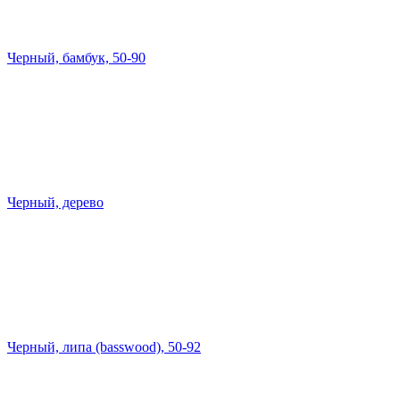
Черный, бамбук, 50-90
Черный, дерево
Черный, липа (basswood), 50-92