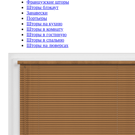
Французские шторы
Шторы блэкаут
Занавески
Портьеры
Шторы на кухню
Шторы в комнату
Шторы в гостиную
Шторы в спальню
Шторы на люверсах