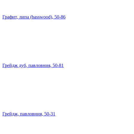
Графит, липа (basswood), 50-86
Грейдж дуб, павловния, 50-81
Грейдж, павловния, 50-31