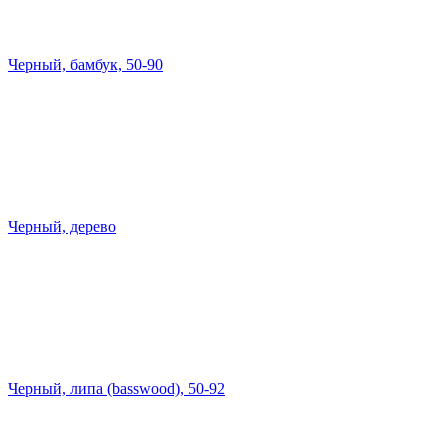
Черный, бамбук, 50-90
Черный, дерево
Черный, липа (basswood), 50-92