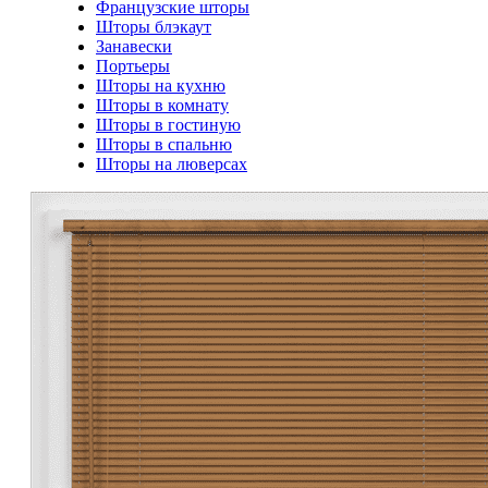
Французские шторы
Шторы блэкаут
Занавески
Портьеры
Шторы на кухню
Шторы в комнату
Шторы в гостиную
Шторы в спальню
Шторы на люверсах