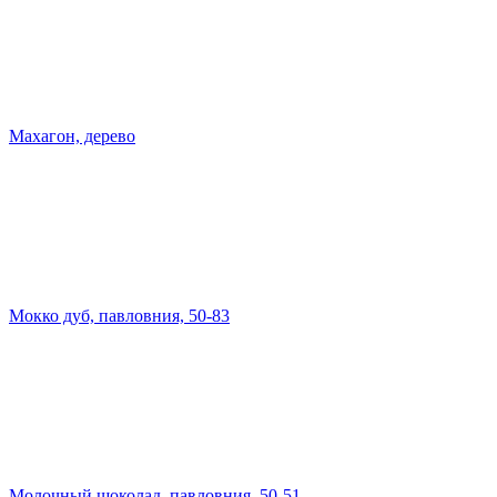
Махагон, дерево
Мокко дуб, павловния, 50-83
Молочный шоколад, павловния, 50-51