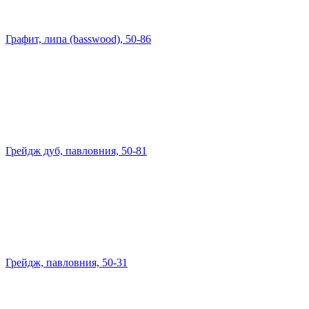
Графит, липа (basswood), 50-86
Грейдж дуб, павловния, 50-81
Грейдж, павловния, 50-31