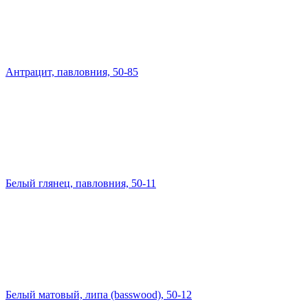
Антрацит, павловния, 50-85
Белый глянец, павловния, 50-11
Белый матовый, липа (basswood), 50-12