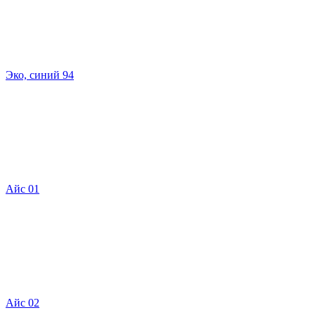
Эко, синий 94
Айс 01
Айс 02