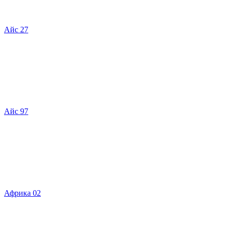
Айс 27
Айс 97
Африка 02