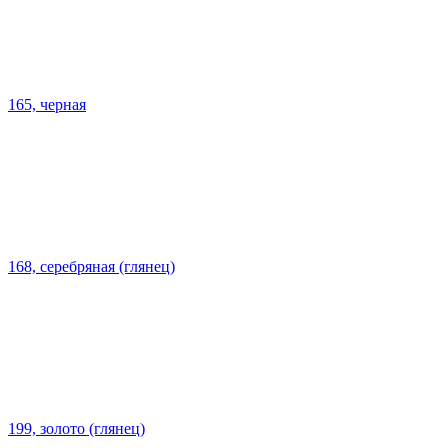
165, черная
168, серебряная (глянец)
199, золото (глянец)