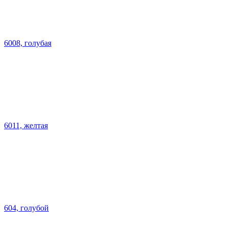
6008, голубая
6011, желтая
604, голубой