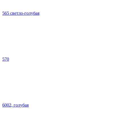
565 светло-голубая
570
6002, голубая