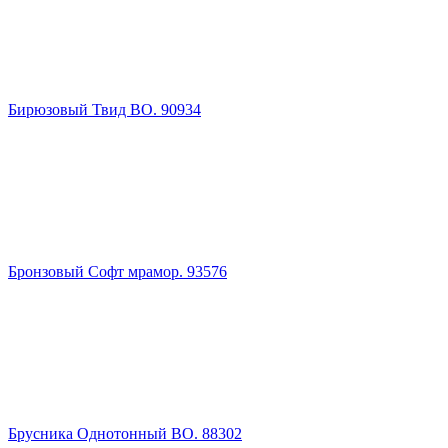
Бирюзовый Твид ВО. 90934
Бронзовый Софт мрамор. 93576
Брусника Однотонный ВО. 88302