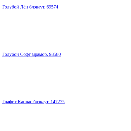
Голубой Лён блэкаут. 69574
Голубой Софт мрамор. 93580
Графит Канвас блэкаут. 147275