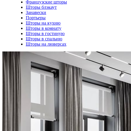
Французские шторы
Шторы блэкаут
Занавески
Портьеры
Шторы на кухню
Шторы в комнату
Шторы в гостиную
Шторы в спальню
Шторы на люверсах