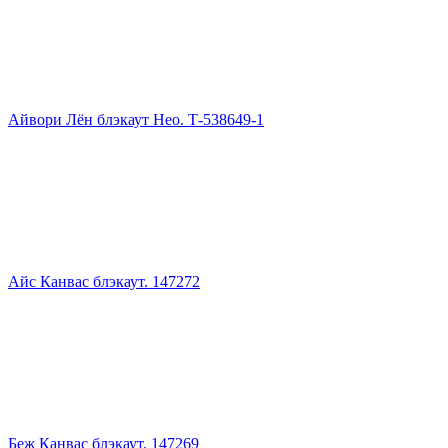
Айвори Лён блэкаут Нео. Т-538649-1
Айс Канвас блэкаут. 147272
Беж Канвас блэкаут. 147269