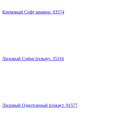
Кремовый Софт мрамор. 93574
Лиловый Cotton блэкаут. 35316
Лиловый Однотонный блэкаут. 91577